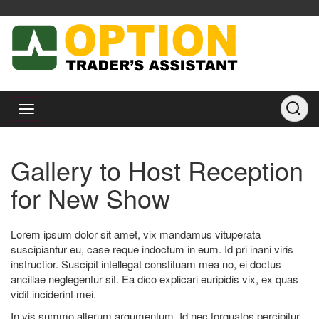
Gallery to Host Reception
for New Show
Lorem ipsum dolor sit amet, vix mandamus vituperata
suscipiantur eu, case reque indoctum in eum. Id pri inani viris
instructior. Suscipit intellegat constituam mea no, ei doctus
ancillae neglegentur sit. Ea dico explicari euripidis vix, ex quas
vidit inciderint mei.
In vis summo alterum argumentum. Id nec torquatos percipitur,