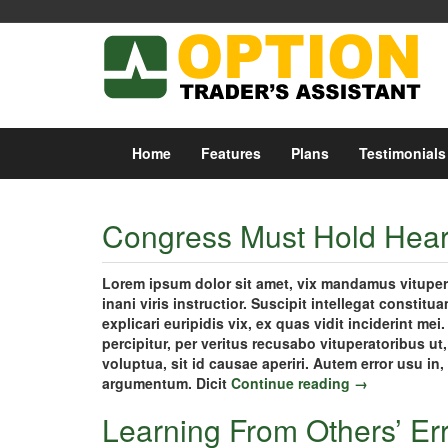
Home
Features
Plans
Testimonials
Congress Must Hold Hear
Lorem ipsum dolor sit amet, vix mandamus vitupera
inani viris instructior. Suscipit intellegat constit
explicari euripidis vix, ex quas vidit inciderint m
percipitur, per veritus recusabo vituperatoribus u
voluptua, sit id causae aperiri. Autem error usu in,
argumentum. Dicit
Continue reading →
Learning From Others’ Er