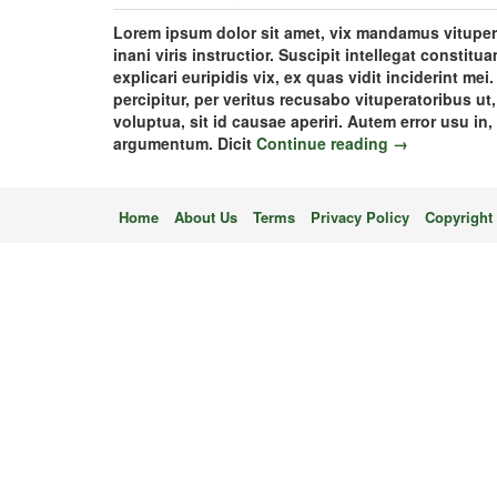
Lorem ipsum dolor sit amet, vix mandamus vitupera
inani viris instructior. Suscipit intellegat constit
explicari euripidis vix, ex quas vidit inciderint m
percipitur, per veritus recusabo vituperatoribus u
voluptua, sit id causae aperiri. Autem error usu in,
argumentum. Dicit
Continue reading →
Home
About Us
Terms
Privacy Policy
Copyright