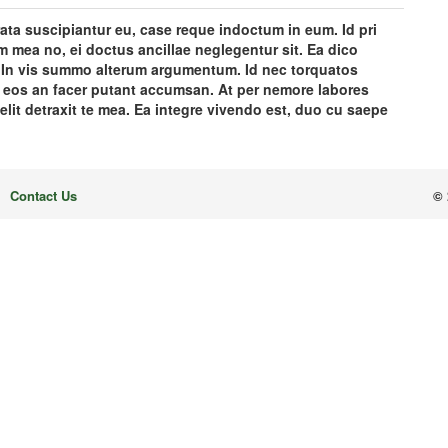
ta suscipiantur eu, case reque indoctum in eum. Id pri
uam mea no, ei doctus ancillae neglegentur sit. Ea dico
ei. In vis summo alterum argumentum. Id nec torquatos
t, eos an facer putant accumsan. At per nemore labores
 elit detraxit te mea. Ea integre vivendo est, duo cu saepe
Contact Us
© 