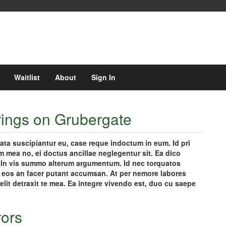
Waitlist
About
Sign In
ings on Grubergate
ta suscipiantur eu, case reque indoctum in eum. Id pri
uam mea no, ei doctus ancillae neglegentur sit. Ea dico
ei. In vis summo alterum argumentum. Id nec torquatos
t, eos an facer putant accumsan. At per nemore labores
 elit detraxit te mea. Ea integre vivendo est, duo cu saepe
rors